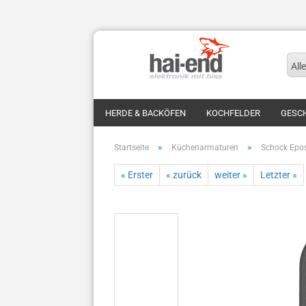
Alle
HERDE & BACKÖFEN
KOCHFELDER
GESC
KÜHL- & GEFRIERSCHRÄNKE
KAFFEEAUTOMA
»
»
Startseite
Küchenarmaturen
Schock Epo
WARMWASSERGERÄTE
KÜCHEN & MINIKÜCH
« Erster
« zurück
weiter »
Letzter »
KAFFEEMASCHINEN
KOCHFELDER
DUNS