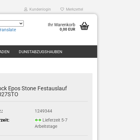
Kundenlogin
Merkzettel
Ihr Warenkorb
ranslate
0,00 EUR
ADEN
DUNSTABZUGSHAUBEN
LGERÄTE
KÜCHENGERÄTE
BADARMATUREN
BACKÖFEN
ck Epos Stone Festauslauf
SPÜLER
WASCHMASCHINEN
ZUBEHÖR
027STO
MARKEN
.:
1249344
rzeit:
Lieferzeit 5-7
Arbeitstage