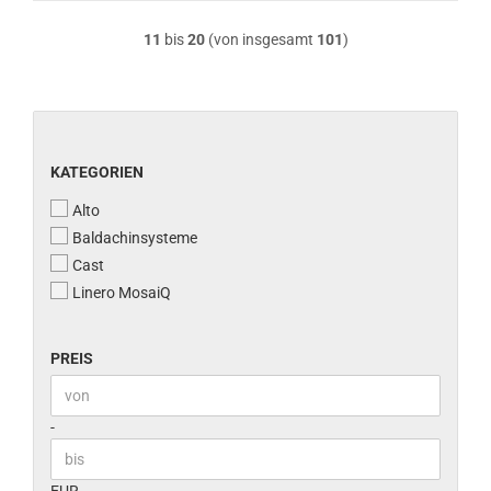
11
bis
20
(von insgesamt
101
)
KATEGORIEN
KATEGORIEN
Alto
Baldachinsysteme
Cast
Linero MosaiQ
PREIS
PREIS
Preis bis
-