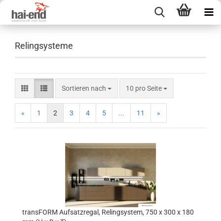
Relingsysteme
Sortieren nach
pro Seite
Sortieren nach
10 pro Seite
«
1
2
3
4
5
...
11
»
transFORM Aufsatzregal, Relingsystem, 750 x 300 x 180