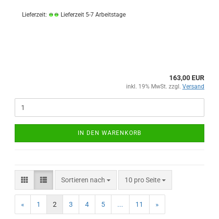
Lieferzeit:
Lieferzeit 5-7 Arbeitstage
163,00 EUR
inkl. 19% MwSt. zzgl.
Versand
IN DEN WARENKORB
Sortieren nach
pro Seite
Sortieren nach
10 pro Seite
«
1
2
3
4
5
...
11
»