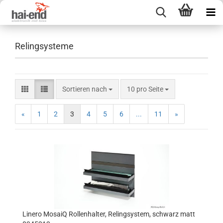
Relingsysteme
Sortieren nach
pro Seite
Sortieren nach
10 pro Seite
«
1
2
3
4
5
6
...
11
»
Linero MosaiQ Rollenhalter, Relingsystem, schwarz matt