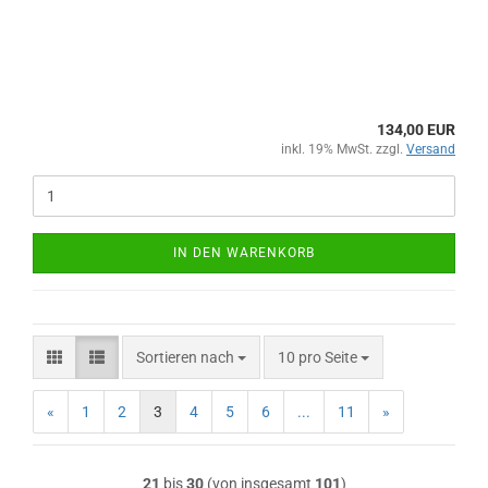
134,00 EUR
inkl. 19% MwSt. zzgl.
Versand
IN DEN WARENKORB
Sortieren nach
pro Seite
Sortieren nach
10 pro Seite
«
1
2
3
4
5
6
...
11
»
21
bis
30
(von insgesamt
101
)