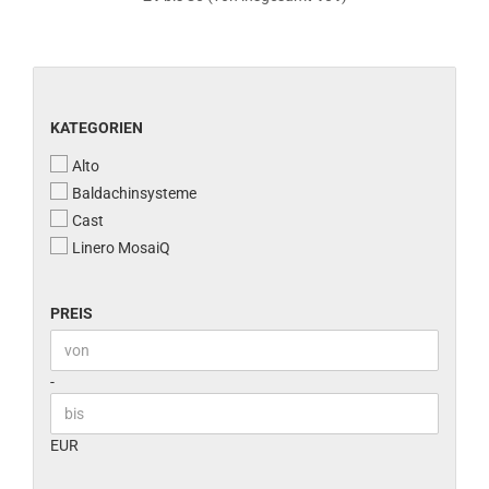
KATEGORIEN
KATEGORIEN
Alto
Baldachinsysteme
Cast
Linero MosaiQ
PREIS
PREIS
Preis bis
-
EUR