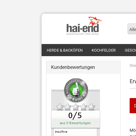
Alle
HERDE & BACKÖFEN
KOCHFELDER
GESC
Star
Kundenbewertungen
Er
MÖ
Möc
SIE