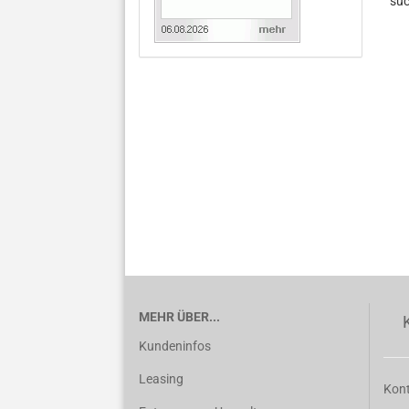
su
NO
EI
SU
MEHR ÜBER...
Kundeninfos
Leasing
Kon