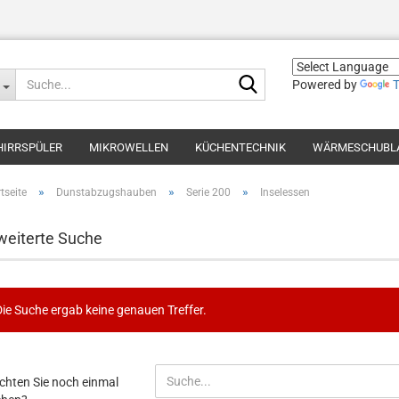
Suche...
Powered by
T
HIRRSPÜLER
MIKROWELLEN
KÜCHENTECHNIK
WÄRMESCHUBL
»
»
»
tseite
Dunstabzugshauben
Serie 200
Inselessen
weiterte Suche
Die Suche ergab keine genauen Treffer.
CHTEN
hten Sie noch einmal