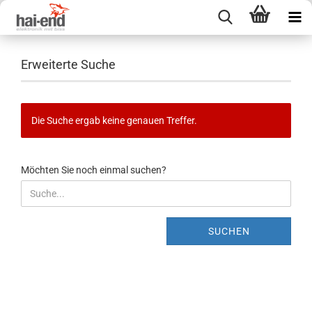
Erweiterte Suche
Die Suche ergab keine genauen Treffer.
MÖCHTEN
Möchten Sie noch einmal suchen?
SIE
NOCH
EINMAL
SUCHEN?
SUCHEN