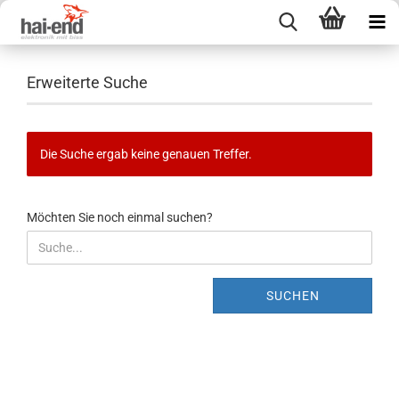
Erweiterte Suche
Die Suche ergab keine genauen Treffer.
MÖCHTEN
Möchten Sie noch einmal suchen?
SIE
NOCH
EINMAL
SUCHEN?
SUCHEN