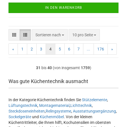
IN DEN WARENKORB
Sortieren nach
pro Seite
Sortieren nach
10 pro Seite
«
1
2
3
4
5
6
7
...
176
»
31
bis
40
(von insgesamt
1759
)
Was gute Küchentechnik ausmacht
In der Kategorie Küchentechnik finden Sie
Stützelemente
,
Lüftungstechnik
,
Montagematerial
,
Lichttechnik
,
Steckdoseneinheiten
,
Relingsysteme
,
Ausstattungsergänzung
,
Sockelgeräte
und
Küchenmöbel
. Von der kleinen
Küchentrittleiter, die Ihnen hilft, Kochutensilien im obersten