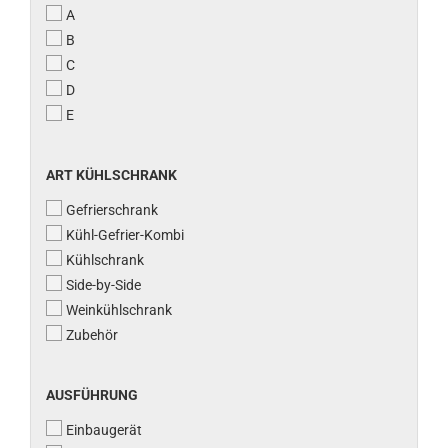
A
B
C
D
E
ART
ART KÜHLSCHRANK
KÜHLSCHRANK
Gefrierschrank
Kühl-Gefrier-Kombi
Kühlschrank
Side-by-Side
Weinkühlschrank
Zubehör
AUSFÜHRUNG
AUSFÜHRUNG
Einbaugerät