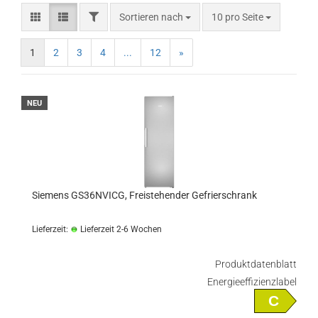
FILTER
Sortieren nach
pro Seite
Sortieren nach
10 pro Seite
1
2
3
4
...
12
»
NEU
Siemens GS36NVICG, Freistehender Gefrierschrank
Lieferzeit:
Lieferzeit 2-6 Wochen
Produktdatenblatt
Energieeffizienzlabel
C