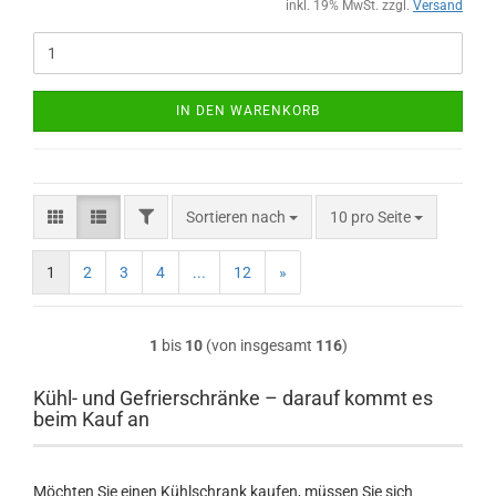
inkl. 19% MwSt. zzgl.
Versand
IN DEN WARENKORB
FILTER
Sortieren nach
pro Seite
Sortieren nach
10 pro Seite
1
2
3
4
...
12
»
1
bis
10
(von insgesamt
116
)
Kühl- und Gefrierschränke – darauf kommt es
beim Kauf an
Möchten Sie einen Kühlschrank kaufen, müssen Sie sich