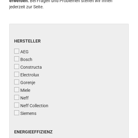
erwerben.
Bei Fragen und Problemen stehen wir Ihnen
jederzeit zur Seite.
HERSTELLER
HERSTELLER
AEG
Bosch
Constructa
Electrolux
Gorenje
Miele
Neff
Neff Collection
Siemens
ENERGIEEFFIZIENZ
ENERGIEEFFIZIENZ