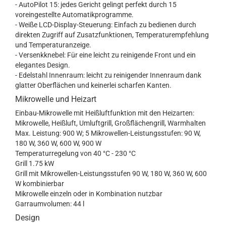
- AutoPilot 15: jedes Gericht gelingt perfekt durch 15
voreingestellte Automatikprogramme.
- Weiße LCD-Display-Steuerung: Einfach zu bedienen durch
direkten Zugriff auf Zusatzfunktionen, Temperaturempfehlung
und Temperaturanzeige.
- Versenkknebel: Für eine leicht zu reinigende Front und ein
elegantes Design.
- Edelstahl Innenraum: leicht zu reinigender Innenraum dank
glatter Oberflächen und keinerlei scharfen Kanten.
Mikrowelle und Heizart
Einbau-Mikrowelle mit Heißluftfunktion mit den Heizarten:
Mikrowelle, Heißluft, Umluftgrill, Großflächengrill, Warmhalten
Max. Leistung: 900 W; 5 Mikrowellen-Leistungsstufen: 90 W,
180 W, 360 W, 600 W, 900 W
Temperaturregelung von 40 °C - 230 °C
Grill 1.75 kW
Grill mit Mikrowellen-Leistungsstufen 90 W, 180 W, 360 W, 600
W kombinierbar
Mikrowelle einzeln oder in Kombination nutzbar
Garraumvolumen: 44 l
Design